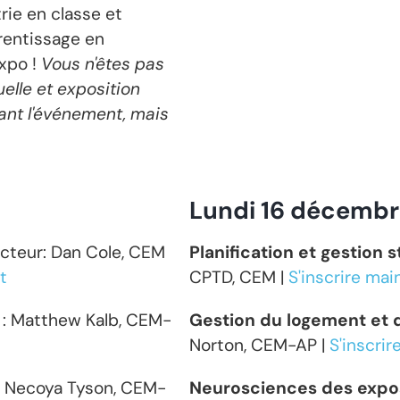
ie en classe et
rentissage en
Expo !
Vous n'êtes pas
uelle et exposition
ant l'événement, mais
Lundi 16 décemb
ucteur:
Dan Cole, CEM
Planification et gestion
t
CPTD, CEM |
S'inscrire ma
 : Matthew Kalb, CEM-
Gestion du logement et 
Norton, CEM-AP |
S'inscri
 : Necoya Tyson, CEM-
Neurosciences des expo