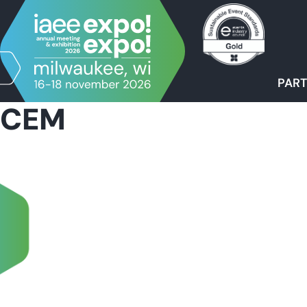
PART
CEM