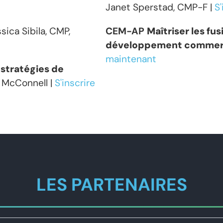
Janet Sperstad, CMP-F |
S
sica Sibila, CMP,
CEM-AP
Maîtriser les fus
développement commer
maintenant
: stratégies de
k McConnell |
S'inscrire
LES PARTENAIRES